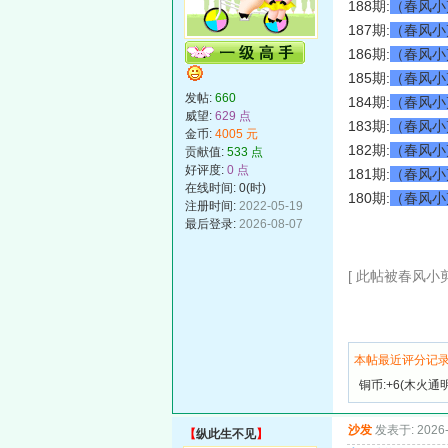
188期:
（春风小
187期:
（春风小
186期:
（春风小
185期:
（春风小
发帖:
660
184期:
（春风小
威望:
629 点
183期:
（春风小
金币:
4005 元
182期:
（春风小
贡献值:
533 点
好评度:
0 点
181期:
（春风小
在线时间: 0(时)
180期:
（春风小
注册时间:
2022-05-19
最后登录:
2026-08-07
[ 此帖被春风小剪刀
本帖最近评分记
铜币:+6(木火通
沙发
发表于: 2026-
【
纵此生不见
】