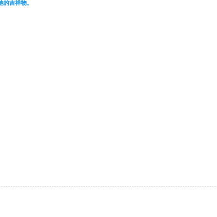
她的吉祥物。