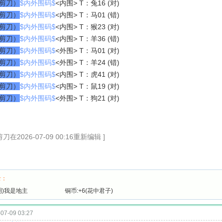
剪刀）
$内外围码$
<内围> T：兔16 (对)
剪刀）
$内外围码$
<内围> T：马01 (错)
剪刀）
$内外围码$
<内围> T：猴23 (对)
剪刀）
$内外围码$
<内围> T：羊36 (错)
剪刀）
$内外围码$
<外围> T：马01 (对)
剪刀）
$内外围码$
<外围> T：羊24 (错)
剪刀）
$内外围码$
<内围> T：虎41 (对)
剪刀）
$内外围码$
<内围> T：鼠19 (对)
剪刀）
$内外围码$
<外围> T：狗21 (对)
在2026-07-09 00:16重新编辑 ]
录：
明)我是地主
铜币:+6(花中君子)
07-09 03:27