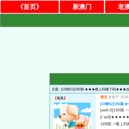
《首页》
新澳门
老
主题 :
[10错02]190期.★★★楼上码楼下码★★
楼主
发表于: 2026-
【
老吴
】
[10错02]19
[sell=3]19
[/ sell]★★
189期.♂楼上