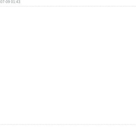
07-09 01:43