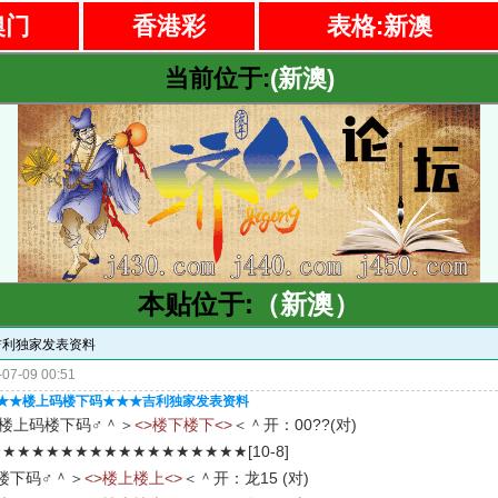
澳门
香港彩
表格:新澳
当前位于:
(新澳)
本贴位于:
（新澳）
★吉利独家发表资料
07-09 00:51
0期.★★★楼上码楼下码★★★吉利独家发表资料
0期.♂楼上码楼下码♂＾＞
<>楼下楼下<>
＜＾开：00??(对)
★★★★★★★★★★★★★★★★★★★★[10-8]
码楼下码♂＾＞
<>楼上楼上<>
＜＾开：龙15 (对)